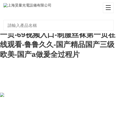
日韩免费在线观看视频-日本黄色三
级视频-永久免费成人代码-男人天堂
一区二区-有码在线视频-久久精品第
一页-69视频入口-制服丝袜第一页在
线观看-鲁鲁久久-国产精品国产三级
欧美-国产a做爰全过程片